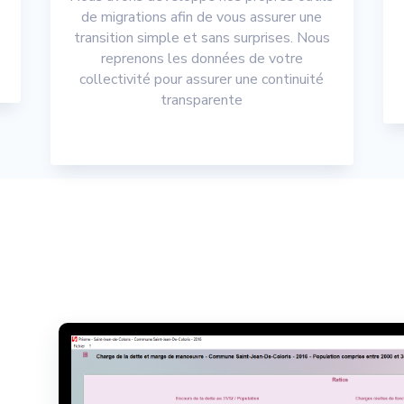
de migrations afin de vous assurer une
transition simple et sans surprises. Nous
reprenons les données de votre
collectivité pour assurer une continuité
transparente