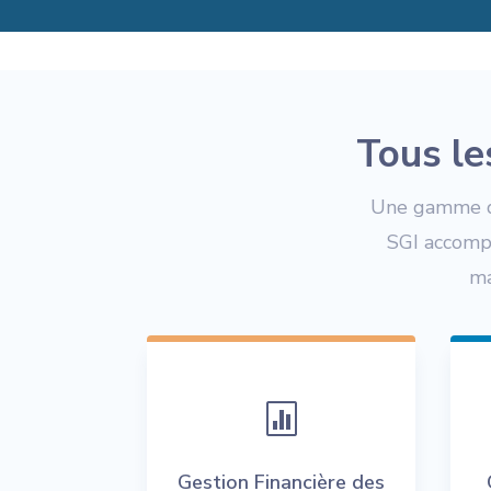
Tous le
Une gamme de
SGI accompa
ma

Gestion Financière des