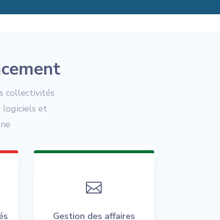
cacement
collectivités
logiciels et
sne

és
Gestion des affaires